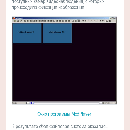
доступных камер видеонаблюдения, с которых
происходила фиксация изображения.
Окно программы McdPlayer
В результате сбоя файловая система оказалась