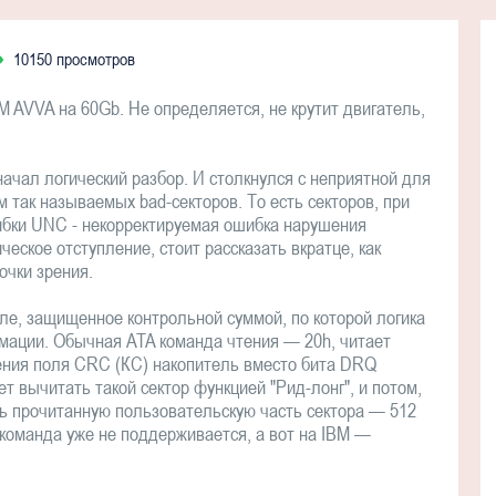
10150 просмотров
 AVVA на 60Gb. Не определяется, не крутит двигатель,
ачал логический разбор. И столкнулся с неприятной для
так называемых bad-секторов. То есть секторов, при
ибки UNC - некорректируемая ошибка нарушения
еское отступление, стоит рассказать вкратце, как
очки зрения.
ле, защищенное контрольной суммой, по которой логика
ации. Обычная ATA команда чтения — 20h, читает
дения поля CRC (КС) накопитель вместо бита DRQ
т вычитать такой сектор функцией "Рид-лонг", и потом,
ь прочитанную пользовательскую часть сектора — 512
а команда уже не поддерживается, а вот на IBM —