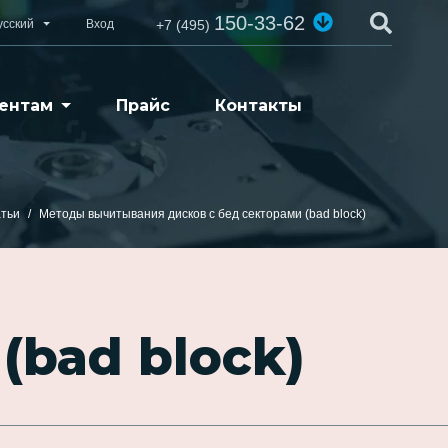
150-33-62
усский
Вход
+7 (495)
ентам
Прайс
Контакты
тьи
Методы вычитывания дисков с бед секторами (bad block)
(bad block)