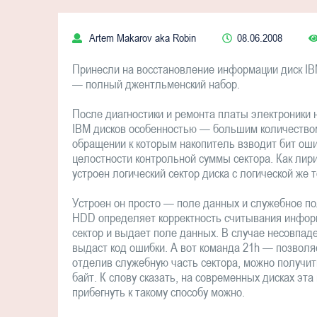
Artem Makarov aka Robin
08.06.2008
Принесли на восстановление информации диск IBM
— полный джентльменский набор.
После диагностики и ремонта платы электроники н
IBM дисков особенностью — большим количеством 
обращении к которым накопитель взводит бит ош
целостности контрольной суммы сектора. Как лирич
устроен логический сектор диска с логической же т
Устроен он просто — поле данных и служебное по
HDD определяет корректность считывания информ
сектор и выдает поле данных. В случае несовпа
выдаст код ошибки. А вот команда 21h — позволяе
отделив служебную часть сектора, можно получит
байт. К слову сказать, на современных дисках эт
прибегнуть к такому способу можно.