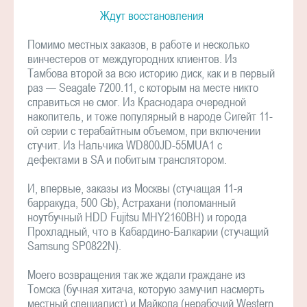
Ждут восстановления
Помимо местных заказов, в работе и несколько
винчестеров от междугородних клиентов. Из
Тамбова второй за всю историю диск, как и в первый
раз — Seagate 7200.11, с которым на месте никто
справиться не смог. Из Краснодара очередной
накопитель, и тоже популярный в народе Сигейт 11-
ой серии с терабайтным объемом, при включении
стучит. Из Нальчика WD800JD-55MUA1 с
дефектами в SA и побитым транслятором.
И, впервые, заказы из Москвы (стучащая 11-я
барракуда, 500 Gb), Астрахани (поломанный
ноутбучный HDD Fujitsu MHY2160BH) и города
Прохладный, что в Кабардино-Балкарии (стучащий
Samsung SP0822N).
Моего возвращения так же ждали граждане из
Томска (бучная хитача, которую замучил насмерть
местный специалист) и Майкопа (нерабочий Western