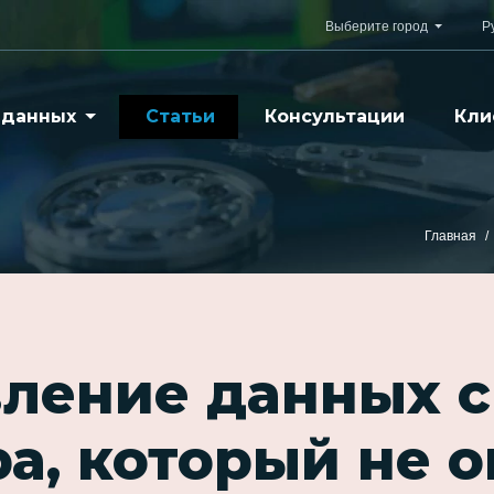
Выберите город
Р
 данных
Статьи
Консультации
Кли
Главная
вление данных с
ba, который не 