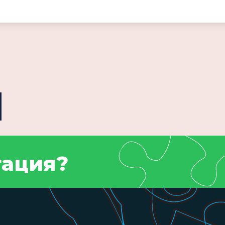
тация?