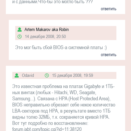
и с данными.Что-бы это могло быть ???
ответить
Artem Makarov aka Robin
14 декабря 2008, 20:50
Это мог быть сбой BIOS-а системной платы :)
ответить
Odavid
15 декабря 2008, 19:59
Это известная проблема на платах Gigabyte и 1ТБ-
ных винтах (любых - Hitachi, WD, Seagate,
Samsung...). Связана с HPA (Host Protected Area),
BIOS неправильно обрезает себе некое количество
LBA-секторов под HPA, в результате вместо 1ТБ
видны толко 32МБ, т.к. сохраняется кривой HPA.
Вот тут подробно по восстановлению:
forum.ixbt.com/topic.cgi?id=11:38120