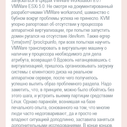
запускаться в средах VMWare Workstation 8.0 /
VMWare ESXi 5.0. Не смотря на документированный
разработчиками VMWare workaround, шаманство с
бубном вокруг проблемы успеха не принесло. KVM
упорно рапортовал об отсутствии у процессора
аппаратной виртуализации, при попытке запустить
домен ругался на отсутствие /dev/kvm. Также egrep
'(vmx|svm)' /proc/cpuinfo, при всех попытках научить
VMWare транслировать в виртуальную машину о
наличии у процессора необходимого для дела
атрибута, возвращал 0.Вдоволь натанцевавшись с
виртуализацией, пришлось организовывать загрузку
системы с клиентского диска на реальном
аппаратном сервере, после чего получилось
успешно вылить образ проблемного раздела. Надо
заметить, что, в принципе, можно было обойтись без
этого шага, и устроить выемку партиции средствами
Linux. Однако паранойя, возникшая на базе
печального опыта, основанного на том, что многие
люди часто недоговаривают, да и просто не
владеют ситуацией доподлинно, заставила заняться
дополнительными исследованиями. В конце концов,