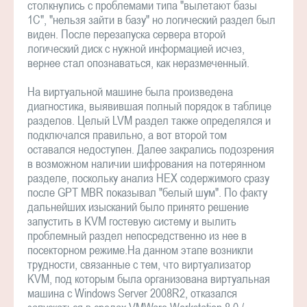
столкнулись с проблемами типа "вылетают базы
1С", "нельзя зайти в базу" но логический раздел был
виден. После перезапуска сервера второй
логический диск с нужной информацией исчез,
вернее стал опознаваться, как неразмеченный.
На виртуальной машине была произведена
диагностика, выявившая полный порядок в таблице
разделов. Целый LVM раздел также определялся и
подключался правильно, а вот второй том
оставался недоступен. Далее закрались подозрения
в возможном наличии шифрования на потерянном
разделе, поскольку анализ HEX содержимого сразу
после GPT MBR показывал "белый шум". По факту
дальнейших изысканий было принято решение
запустить в KVM гостевую систему и вылить
проблемный раздел непосредственно из нее в
посекторном режиме.На данном этапе возникли
трудности, связанные с тем, что виртуализатор
KVM, под которым была организована виртуальная
машина с Windows Server 2008R2, отказался