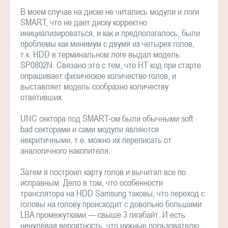
В моем случае на диске не читались модули и логи
SMART, что не дает диску корректно
инициализироваться, и как и предполагалось, были
проблемы как минимум с двумя из четырех голов,
т.к. HDD в терминальном логе выдал модель
SP0802N. Связано это с тем, что HT код при старте
опрашивает физическое количество голов, и
выставляет модель сообразно количеству
ответивших.
UNC сектора под SMART-ом были обычными soft
bad секторами и сами модули являются
некритичными, т.е. можно их переписать от
аналогичного накопителя.
Затем я построил карту голов и вычитал все по
исправным. Дело в том, что особенности
транслятора на HDD Samsung таковы, что переход с
головы на голову происходит с довольно большими
LBA промежутками — свыше 3 гигабайт. И есть
ненулевая вероятность, что нужные пользователю