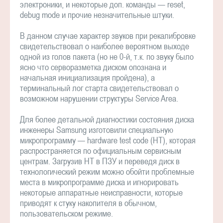
электроники, и некоторые доп. команды — reset,
debug mode и прочие незначительные штуки.
В данном случае характер звуков при рекалибровке
свидетельствовал о наиболее вероятном выходе
одной из голов пакета (но не 0-й, т.к. по звуку было
ясно что серворазметка диском опознана и
начальная инициализация пройдена), а
терминальный лог старта свидетельствовал о
возможном нарушении структуры Service Area.
Для более детальной диагностики состояния диска
инженеры Samsung изготовили специальную
микропрограмму — hardware test code (HT), которая
распространяется по официальным сервисным
центрам. Загрузив HT в ПЗУ и переведя диск в
технологический режим можно обойти проблемные
места в микропрограмме диска и игнорировать
некоторые аппаратные неисправности, которые
приводят к стуку накопителя в обычном,
пользовательском режиме.