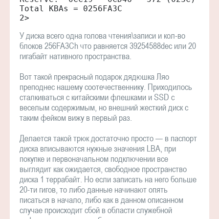
Total KBAs = 0256FA3C

2>
У диска всего одна голова чтения\записи и кол-во
блоков 256FA3Ch что равняется 39254588dec или 20
гигабайт нативного пространства.
Вот такой прекрасный подарок дядюшка Ляо
преподнес нашему соотечественнику. Приходилось
сталкиваться с китайскими флешками и SSD с
веселым содержимым, но внешний жесткий диск с
таким фейком вижу в первый раз.
Делается такой трюк достаточно просто — в паспорт
диска вписываются нужные значения LBA, при
покупке и первоначальном подключении все
выглядит как ожидается, свободное пространство
диска 1 террабайт. Но если записать на него больше
20-ти гигов, то либо данные начинают опять
писаться в начало, либо как в данном описанном
случае происходит сбой в области служебной