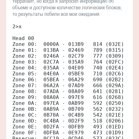
террабайт, но когда я запросил информацию об
объеме и доступном количестве логических блоков,
то результаты побили все мои ожидания:
2>x

Head 00

Zone 00:  0000A - 013B9   814 (032E) 381.
Zone 01:  013BA - 02469   789 (0315) 370.
Zone 02:  0246A - 02C79   777 (0309) 365.
Zone 03:  02C7A - 035A9   764 (02FC) 360.
Zone 04:  035AA - 04E09   740 (02E4) 344.
Zone 05:  04E0A - 05BE9   710 (02C6) 335.
Zone 06:  05BEA - 06A29   690 (02B2) 325.
Zone 07:  06A2A - 07AD9   666 (029A) 313.
Zone 08:  07ADA - 08A09   641 (0281) 303.
Zone 09:  08A0A - 097E9   616 (0268) 292.
Zone 0A:  097EA - 0AB99   592 (0250) 277.
Zone 0B:  0AB9A - 0B709   562 (0232) 268.
Zone 0C:  0B70A - 0C4B9   542 (021E) 257.
Zone 0D:  0C4BA - 0D2F9   518 (0206) 246.
Zone 0E:  0D2FA - 0DFB9   493 (01ED) 235.
Zone 0F:  0DFBA - 0E979   473 (01D9) 227.
Reserve:  0CC19 - 0CD46   572 (023C) 276.