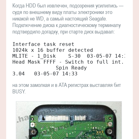
Когда HDD был извлечен, подозрения усилились —
судя по внешнему виду платы электроники это
никакой не WD, а самый настоящий Seagate.
Подключение диска к диагностическому терминалу
подтвердило догадку, при старте диск выдавал:
Interface task reset

1024k x 16 buffer detected 

MLITE - 1_Disk    S-30  03-05-07 14:31

Head Mask FFFF - Switch to full int.

              Spin Ready

3.04   03-05-07 14:33
на этом замолкая и в ATA регистрах выставляя бит
BUSY.