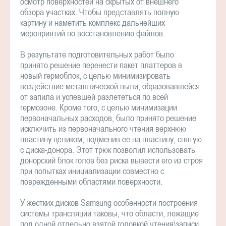
осмотр поверхностей на скрытых от внешнего
обзора участках. Чтобы представлять полную
картину и наметить комплекс дальнейших
мероприятий по восстановлению файлов.
В результате подготовительных работ было
принято решение перенести пакет платтеров в
новый гермоблок, с целью минимизировать
воздействие металлической пыли, образовавшейся
от запила и успевшей разлететься по всей
гермозоне. Кроме того, с целью минимизации
первоначальных расходов, было принято решение
исключить из первоначального чтения верхнюю
пластину целиком, подменив ее на пластину, снятую
с диска-донора. Этот трюк позволил использовать
донорский блок голов без риска вывести его из строя
при попытках инициализации совместно с
поврежденными областями поверхности.
У жестких дисков Samsung особенности построения
системы трансляции таковы, что области, лежащие
под одной отдельно взятой головкой чтения\записи