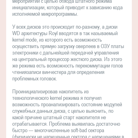
мероприятий с целью обхода штатного режима
инициализации, который приводит к зависанию кода
исполняемой микропрограммы.
У всех дисков это происходит по-разному, а диски
WD архитектуры Royl вводятся в так называемый
kernel mode, из которого есть возможность
осуществить прямую загрузку оверлеев в ОЗУ платы
электроники с дальнейшей передачей управления
на центральный процессор жесткого диска. Из этого
же режима есть возможность перекоммутации голов
чтениязаписи винчестера для определения
проблемных головок.
Проинициализировав накопитель из
технологического kernel режима я получил
возможность проанализировать состояние модулей
служебных данных диска, с целью выяснить, по
какой причине штатный старт накопителя не
отрабатывается. Проблема выявилась достаточно
быстро — многочисленные soft-bad сектора
(физически не нарушенные сектора с нарушениями в