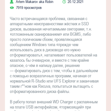
Artem Makarov aka Robin
20.12.2021
7919 просмотров
Часто встречающаяся проблема, связанная с
аппаратными неисправностями жёстких и SSD
дисков, вызванная нечитаемыми секторами, т.н.
«отложенным сканированием» или BGMS, либо
просто логическим сбоем, проявляющаяся
сообщением Windows типа «прежде чем
использовать диск в дисководе его нужно
отформатировать», наталкивает пользователей на
казалось бы очевидное, и вместе с тем крайне
опасное, о чём я напишу далее, решение
— форматировать диск с тем, чтобы в дальнейшем
с помощью всеразличных программ, начиная от
нормальной R-Studio или UFS Explorer и заканчивая
таким г**ном как Recuva, попытаться вытащить с
отформатированного диска файлы.
В работу попал внешний WD Charger с распаянным
на плате USB интерфейсом, «тормозящий» при