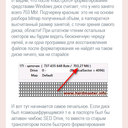
И видим, что после «быстрого» форматирования
средствами Windows диск считает, что у него занято
всего 703 Mbt. Подчеркну красным: это не на основе
разбора bitmap полученный объём, а «аппаратно»
высчитанный размер занятой, с точки зрения самого
диска, области! При штатном чтении остальных
секторов мы будем видеть бесконечную череду
нулей, и ни одна программа для восстановления
файлов после форматирования не найдёт на таком
диске ничего, как ни старайся.
И вот тут начинается самое печальное. Если диск
был «самошифрующимся» т.е. в паспорте был бы
активен чекбокс SED Drive, то вместе со старым
транслятором после быстрого форматирования