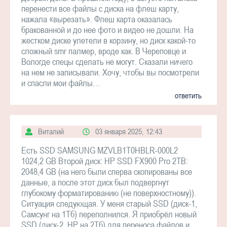
перенести все файлы с диска на флеш карту,
нажала «вырезать». Флеш карта оказалась
бракованной и до нее фото и видео не дошли. На
жестком диске улетели в корзину, но диск какой-то
сложный smr палмер, вроде как. В Череповце и
Вологде спецы сделать не могут. Сказали ничего
на нем не записывали. Хочу, чтобы вы посмотрели
и спасли мои файлы…
ответить
Виталий
03 января 2025, 12:43
Есть SSD SAMSUNG MZVLB1T0HBLR-000L2
1024,2 GB Второй диск: HP SSD FX900 Pro 2TB:
2048,4 GB (на него были сперва скопированы все
данные, а после этот диск был подвергнут
глубокому форматированию (не поверхностному)).
Ситуация следующая. У меня старый SSD (диск-1,
Самсунг на 1Тб) переполнился. Я приобрёл новый
SSD (диск-2, HP на 2Тб) для переноса файлов и