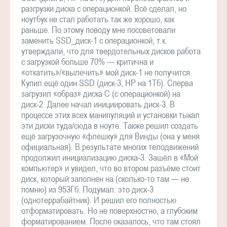
разгрузки диска с операционкой. Всё сделал, но
ноутбук не стал работать так же хорошо, как
раньше. По этому поводу мне посоветовали
заменить SSD_диск-1 с операционкой, т.к.
утверждали, что для твердотельных дисков работа
с загрузкой больше 70% — критична и
«откатить»/«вылечить» мой диск-1 не получится.
Купил ещё один SSD (диск-3, HP на 1Тб). Сперва
загрузил «образ» диска С (с операционкой) на
диск-2. Далее начал инициировать диск-3. В
процессе этих всех манипуляций и установки тыкал
эти диски туда/сюда в ноуте. Также решил создать
ещё загрузочную «флешку» для Винды (она у меня
официальная). В результате многих телодвижений
продолжил инициализацию диска-3. Зашёл в «Мой
компьютер» и увидел, что во втором разъёме стоит
диск, который заполнен на (сколько-то там — не
помню) из 953Гб. Подумал: это диск-3
(однотеррабайтник). И решил его полностью
отформатировать. Но не поверхностно, а глубоким
форматированием. После оказалось, что там стоял