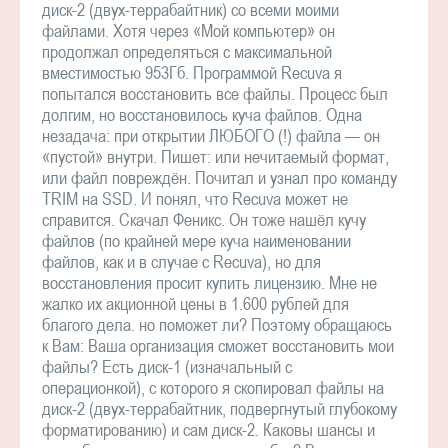
диск-2 (двух-террабайтник) со всеми моими
файлами. Хотя через «Мой компьютер» он
продолжал определяться с максимальной
вместимостью 953Гб. Программой Recuva я
попытался восстановить все файлы. Процесс был
долгим, но восстановилось куча файлов. Одна
незадача: при открытии ЛЮБОГО (!) файла — он
«пустой» внутри. Пишет: или нечитаемый формат,
или файл повреждён. Почитал и узнал про команду
TRIM на SSD. И понял, что Recuva может не
справится. Скачал Феникс. Он тоже нашёл кучу
файлов (по крайней мере куча наименовании
файлов, как и в случае с Recuva), но для
восстановления просит купить лицензию. Мне не
жалко их акционной цены в 1.600 рублей для
благого дела. но поможет ли? Поэтому обращаюсь
к Вам: Ваша организация сможет восстановить мои
файлы? Есть диск-1 (изначальный с
операционкой), с которого я скопировал файлы на
диск-2 (двух-террабайтник, подвергнутый глубокому
форматированию) и сам диск-2. Каковы шансы и