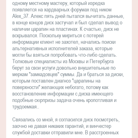
одному местному мастеру, который изредка
появляется на хардварных форумах под ником
Alex_37. Алекс пять дней пытался вычитать данные,
в конце концов диск застучал и был сделал вывод о
наличии царапин на пластинах. К счастью, диск не
вскрывался. Поскольку мириться с потерей
информации клиент не захотел, начались поиски
альтернативных исполнителей заказа, которые
могли бы взяться попробовать что-либо сделать.
Толковые специалисты из Москвы и Петербурга
берут за свои услуги довольно внушительные по
меркам "замкадовцев" суммы. Да и браться за диски,
которым поставлен диагноз "царапины на
поверхности" желающих небогато, потому как
восстановление информации с диска имеющего
подобные сюрпризы задача очень кропотливая и
трудоемкая..
Связались со мной, я согласился диск посмотреть,
заочно не давая никаких гарантий, и винчестер
службой доставки отправили мне. В расстроенных