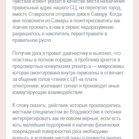
чувствах клиент указал в качестве места назначения
правильный адрес нашего СЦ, но перепутал город,
вместо Ставрополя отправил диск в Самару. Когда
мне позвонили из Самары и поинтересовались как
ловчее проехать к нам в сервис недоразумение
разрешилось и накопитель переотправили в
правильное русло.
Получив диск я провел диагностику и выяснил, что
пластины в полном порядке, а проблема кроется в
предсмертных конвульсиях preamp-а — микросхемы,
которая смонтирована внутри гермозоны и отвечает
за общение голов чтения с ЦП на плате
электроники: усиливает сигнал и производит иные
коммутирующие взаимодействия.
К слову сказать, действия, которые производились
местным специалистом во Владивостоке я склонен
интерпретировать как не совсем верные, если есть
хоть малейшие подозрения в наличии физических
повреждений поверхностей диск необходимо
вскрыть в условиях чистой зоны и провести анализ