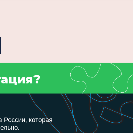
тация?
 России, которая
ельно.