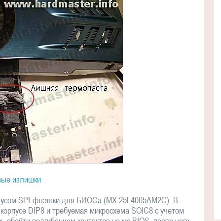
вые излишки
пусом SPI-флэшки для БИОСа (MX 25L4005AM2C). В
корпусе DIP8 и требуемая микросхема SOIC8 с учетом
ь обойти подгибанием контактов на мс BIOS, после чего