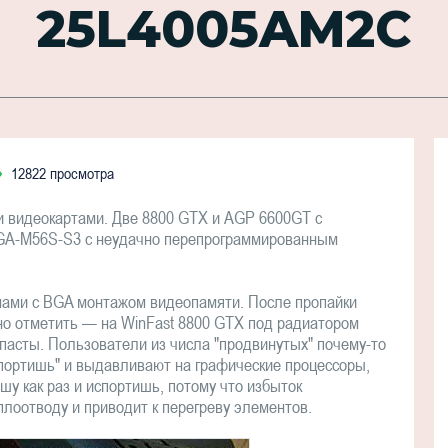
25L4005AM2C
12822 просмотра
и видеокартами. Две 8800 GTX и AGP 6600GT с
 GA-M56S-S3 с неудачно перепрограммированным
ами с BGA монтажом видеопамяти. После пропайки
но отметить — на WinFast 8800 GTX под радиатором
асты. Пользователи из числа "продвинутых" почему-то
спортишь" и выдавливают на графические процессоры,
шу как раз и испортишь, потому что избыток
оотводу и приводит к перегреву элементов.