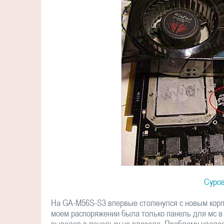
Суро
На GA-M56S-S3 впервые столкнулся с новым кор
моем распоряжении была только панель для мс в 
выводов в панельку не влезала. Проблему удалос