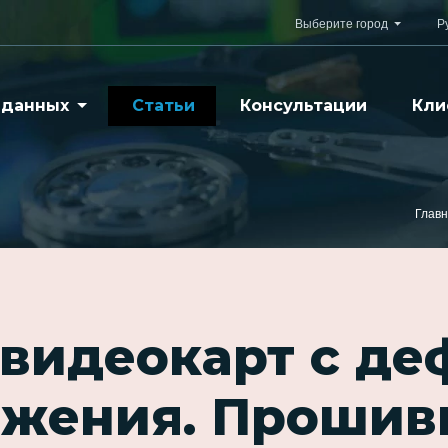
Выберите город
Р
 данных
Статьи
Консультации
Кли
Глав
 видеокарт с де
жения. Прошив