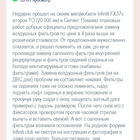
Недавно прошел на своем мегамобиле Infiniti FX37s
второе ТО (20 000 км) в Genser. Помимо плановых
работ добрые официалы предложили мне замену
воздушных фильтров по цене в 4 раза выше их
розничной стоимости. От предложения мужественно
отказался, и решил поменять их сам, до кучи
произведя замену салонного фильтра внутренней
рециркуляции и фильтров сидений (сиденья на
болиде вентилируемые и тоже снабжены
фильтрами). Замена воздушных фильтров (их на
ДВС два) проблем не составляет никаких. Фильтры
на сидениях тоже не сложно поменять, надо
поднять лифт сиденья в верхнее положение и
просунув руку сзади с низу, нащупать ватный диск
примерно с ладонь размером. После чего сняв его с
фиксаторов проворотом против часовой стрелки
вынуть и вставить свежий. А вот с салонным
фильтром возникли осложнения. На родном форуме
Infiniti club не смотря на инструкции и фотографии и
даже одно видео, больше путаницы, чем