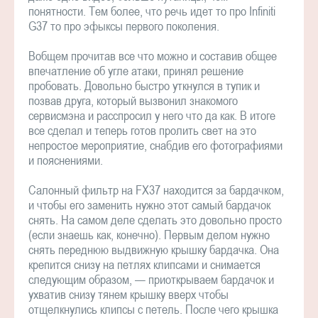
понятности. Тем более, что речь идет то про Infiniti
G37 то про эфыксы первого поколения.
Вобщем прочитав все что можно и составив общее
впечатление об угле атаки, принял решение
пробовать. Довольно быстро уткнулся в тупик и
позвав друга, который вызвонил знакомого
сервисмэна и расспросил у него что да как. В итоге
все сделал и теперь готов пролить свет на это
непростое мероприятие, снабдив его фотографиями
и пояснениями.
Салонный фильтр на FX37 находится за бардачком,
и чтобы его заменить нужно этот самый бардачок
снять. На самом деле сделать это довольно просто
(если знаешь как, конечно). Первым делом нужно
снять переднюю выдвижную крышку бардачка. Она
крепится снизу на петлях клипсами и снимается
следующим образом, — приоткрываем бардачок и
ухватив снизу тянем крышку вверх чтобы
отщелкнулись клипсы с петель. После чего крышка