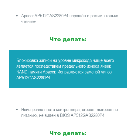
Apacer AP512GAS2280P4 перешёл в режим «только
чтение»
Что делать:
Блокировка записи на уровне микрокода чаще всего
является последствием предельного износа ячеек
NAND памяти Apacer. Исправляется заменой чипов
AP512GAS2280P4
Неисправна плата контроллера, сгорел, выгорел по
питанию, не виден в BIOS AP512GAS2280P4
Что делать: