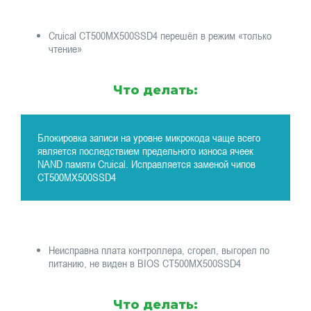
Cruical CT500MX500SSD4 перешёл в режим «только
чтение»
Что делать:
Блокировка записи на уровне микрокода чаще всего
является последствием предельного износа ячеек
NAND памяти Cruical. Исправляется заменой чипов
CT500MX500SSD4
Неисправна плата контроллера, сгорел, выгорел по
питанию, не виден в BIOS CT500MX500SSD4
Что делать: