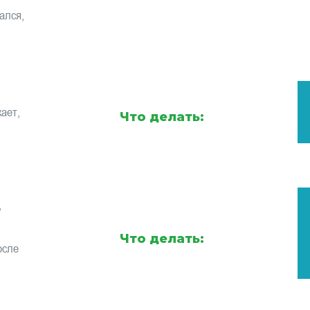
ался,
ает,
Что делать:
,
Что делать:
осле