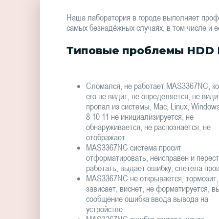
Наша лаборатория в городе выполняет проф
самых безнадёжных случаях, в том числе и е
Типовые проблемы HDD 
Сломался, не работает MAS3367NC, к
его не видит, не определяется, не види
пропал из системы, Mac, Linux, Window
8 10 11 не инициализируется, не
обнаруживается, не распознаётся, не
отображает
MAS3367NC система просит
отформатировать, неисправен и перес
работать, выдает ошибку, слетела про
MAS3367NC не открывается, тормозит,
зависает, виснет, не форматируется, в
сообщение ошибка ввода вывода на
устройстве