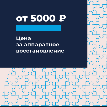
от 5000
Цена
за аппаратное
восстановление