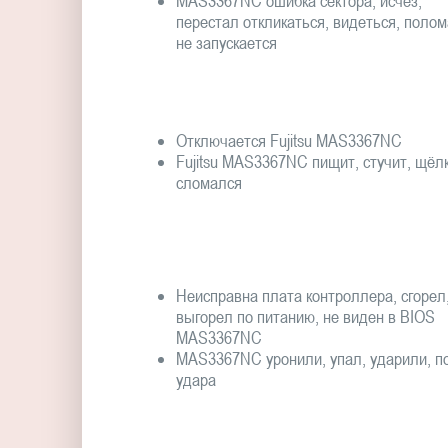
MAS3367NC ошибка сектора, исчез,
перестал откликаться, видеться, полом
не запускается
Отключается Fujitsu MAS3367NC
Fujitsu MAS3367NC пищит, стучит, щёлк
сломался
Неисправна плата контроллера, сгорел
выгорел по питанию, не виден в BIOS
MAS3367NC
MAS3367NC уронили, упал, ударили, п
удара