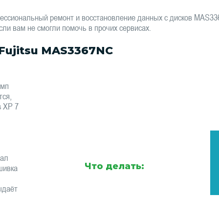
ессиональный ремонт и восстановление данных с дисков MAS3
сли вам не смогли помочь в прочих сервисах.
Fujitsu MAS3367NC
омп
тся,
s XP 7
тал
Что делать:
шивка
ыдаёт