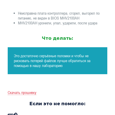
Неисправна плата контроллера, сгорел, выгорел по
питанию, не виден в BIOS MHV2100AH
MHV2100AH уронили, упал, ударили, после удара
Что делать:
Это достаточно серъёзные поломки и чтобы не
рисковать потерей файлов лучше обратиться за
помощью в нашу лабораторию
Скачать прошивку
Если это не помогло: