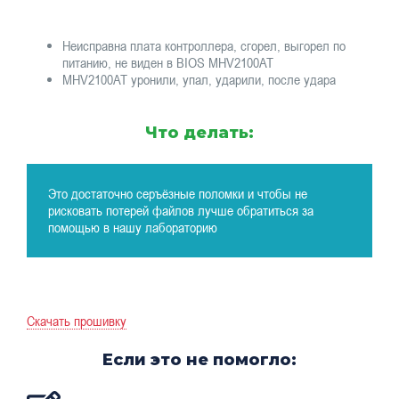
Неисправна плата контроллера, сгорел, выгорел по
питанию, не виден в BIOS MHV2100AT
MHV2100AT уронили, упал, ударили, после удара
Что делать:
Это достаточно серъёзные поломки и чтобы не
рисковать потерей файлов лучше обратиться за
помощью в нашу лабораторию
Скачать прошивку
Если это не помогло: