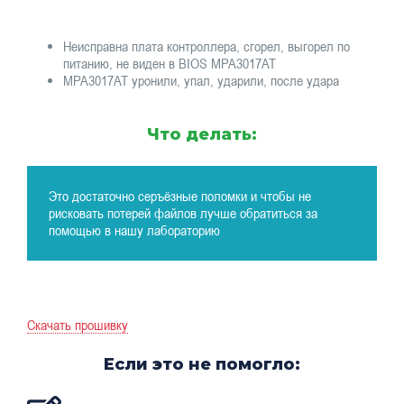
Неисправна плата контроллера, сгорел, выгорел по
питанию, не виден в BIOS MPA3017AT
MPA3017AT уронили, упал, ударили, после удара
Что делать:
Это достаточно серъёзные поломки и чтобы не
рисковать потерей файлов лучше обратиться за
помощью в нашу лабораторию
Скачать прошивку
Если это не помогло: