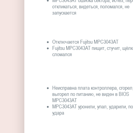
MPC3043AT ошибка сектора, исчез, пер
откликаться, видеться, поломался, не
запускается
Отключается Fujitsu MPC3043AT
Fujitsu MPC3043AT пищит, стучит, щёлк
сломался
Неисправна плата контроллера, сгорел
выгорел по питанию, не виден в BIOS
MPC3043AT
MPC3043AT уронили, упал, ударили, п
удара