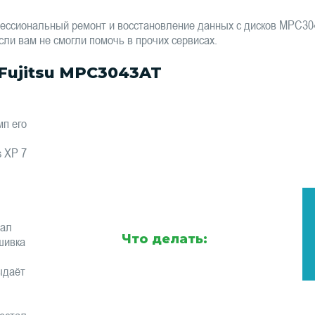
ессиональный ремонт и восстановление данных с дисков MPC3
сли вам не смогли помочь в прочих сервисах.
Fujitsu MPC3043AT
п его
s XP 7
тал
Что делать:
шивка
ыдаёт