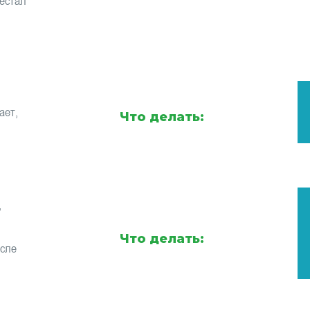
естал
ает,
Что делать:
,
Что делать:
осле