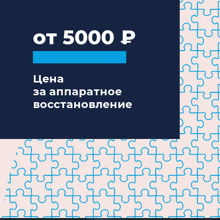
от 5000
Цена
за аппаратное
восстановление