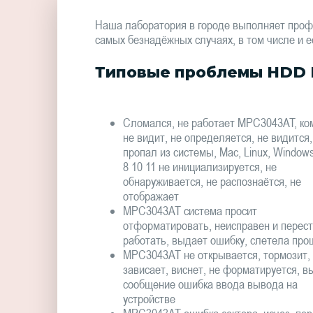
Наша лаборатория в городе выполняет проф
самых безнадёжных случаях, в том числе и е
Типовые проблемы HDD 
Сломался, не работает MPC3043AT, ком
не видит, не определяется, не видится,
пропал из системы, Mac, Linux, Window
8 10 11 не инициализируется, не
обнаруживается, не распознаётся, не
отображает
MPC3043AT система просит
отформатировать, неисправен и перес
работать, выдает ошибку, слетела про
MPC3043AT не открывается, тормозит,
зависает, виснет, не форматируется, в
сообщение ошибка ввода вывода на
устройстве