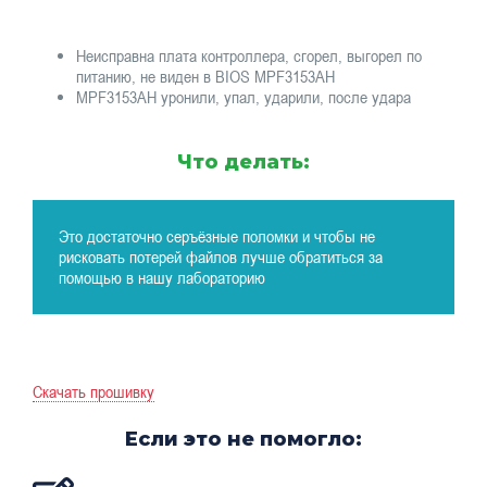
Неисправна плата контроллера, сгорел, выгорел по
питанию, не виден в BIOS MPF3153AH
MPF3153AH уронили, упал, ударили, после удара
Что делать:
Это достаточно серъёзные поломки и чтобы не
рисковать потерей файлов лучше обратиться за
помощью в нашу лабораторию
Скачать прошивку
Если это не помогло: