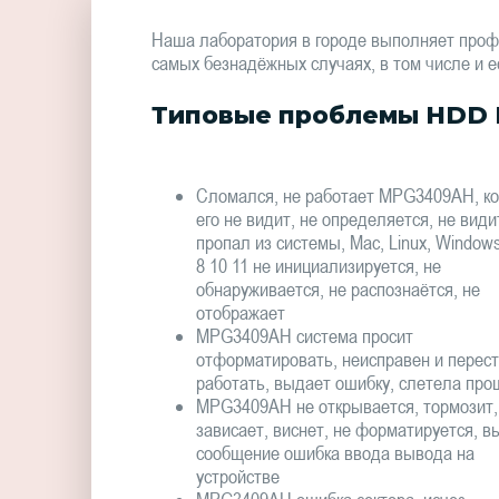
Наша лаборатория в городе выполняет проф
самых безнадёжных случаях, в том числе и е
Типовые проблемы HDD 
Сломался, не работает MPG3409AH, к
его не видит, не определяется, не види
пропал из системы, Mac, Linux, Window
8 10 11 не инициализируется, не
обнаруживается, не распознаётся, не
отображает
MPG3409AH система просит
отформатировать, неисправен и перес
работать, выдает ошибку, слетела про
MPG3409AH не открывается, тормозит,
зависает, виснет, не форматируется, в
сообщение ошибка ввода вывода на
устройстве