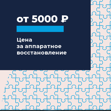
от 5000
Цена
за аппаратное
восстановление