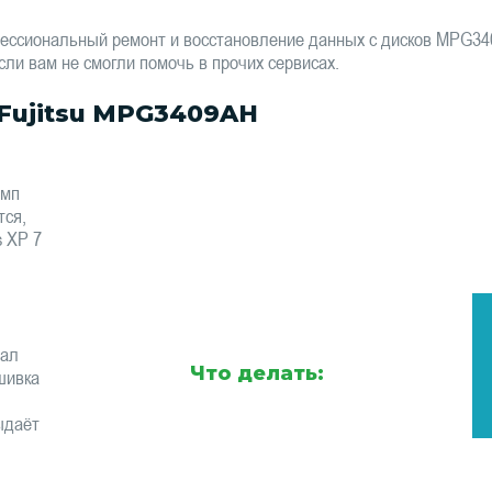
ессиональный ремонт и восстановление данных с дисков MPG3
сли вам не смогли помочь в прочих сервисах.
Fujitsu MPG3409AH
омп
тся,
s XP 7
тал
Что делать:
шивка
ыдаёт