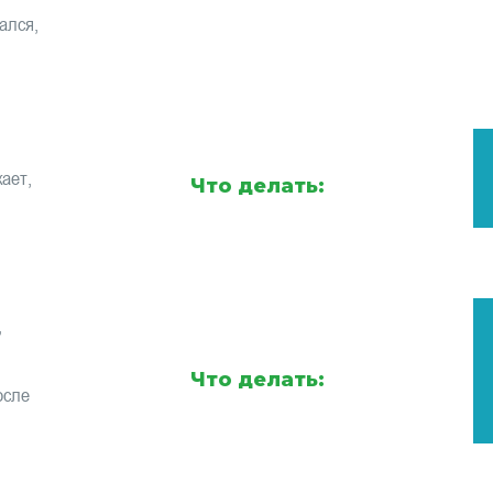
ался,
ает,
Что делать:
,
Что делать:
осле