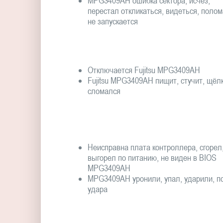
MPG3409AH ошибка сектора, исчез,
перестал откликаться, видеться, полом
не запускается
Отключается Fujitsu MPG3409AH
Fujitsu MPG3409AH пищит, стучит, щёлк
сломался
Неисправна плата контроллера, сгорел
выгорел по питанию, не виден в BIOS
MPG3409AH
MPG3409AH уронили, упал, ударили, п
удара