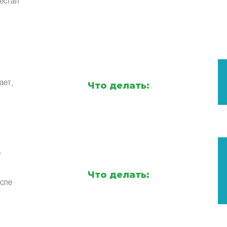
естал
ает,
Что делать:
,
Что делать:
осле