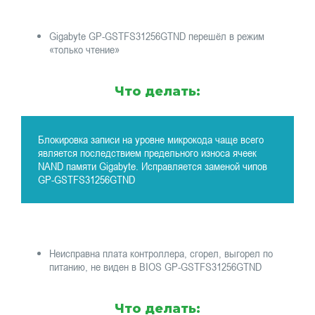
Gigabyte GP-GSTFS31256GTND перешёл в режим
«только чтение»
Что делать:
Блокировка записи на уровне микрокода чаще всего
является последствием предельного износа ячеек
NAND памяти Gigabyte. Исправляется заменой чипов
GP-GSTFS31256GTND
Неисправна плата контроллера, сгорел, выгорел по
питанию, не виден в BIOS GP-GSTFS31256GTND
Что делать: