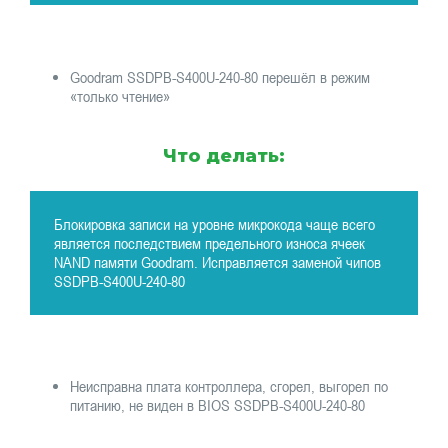
Goodram SSDPB-S400U-240-80 перешёл в режим
«только чтение»
Что делать:
Блокировка записи на уровне микрокода чаще всего
является последствием предельного износа ячеек
NAND памяти Goodram. Исправляется заменой чипов
SSDPB-S400U-240-80
Неисправна плата контроллера, сгорел, выгорел по
питанию, не виден в BIOS SSDPB-S400U-240-80