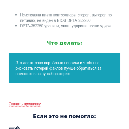
Неисправна плата контроллера, сгорел, выгорел по
питанию, не виден в BIOS DPTA-352250
DPTA-352250 уронили, упал, ударили, после удара
Что делать:
Это достаточно серъёзные поломки и чтобы не
рисковать потерей файлов лучше обратиться за
помощью в нашу лабораторию
Скачать прошивку
Если это не помогло: