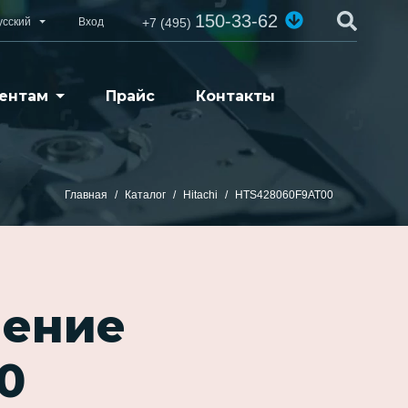
150-33-62
усский
Вход
+7 (495)
ентам
Прайс
Контакты
Главная
Каталог
Hitachi
HTS428060F9AT00
ление
0