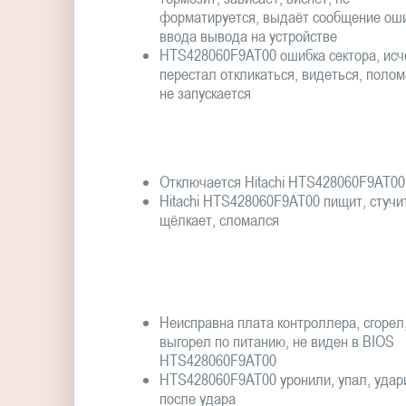
форматируется, выдаёт сообщение ош
ввода вывода на устройстве
HTS428060F9AT00 ошибка сектора, исч
перестал откликаться, видеться, полом
не запускается
Отключается Hitachi HTS428060F9AT00
Hitachi HTS428060F9AT00 пищит, стучи
щёлкает, сломался
Неисправна плата контроллера, сгорел
выгорел по питанию, не виден в BIOS
HTS428060F9AT00
HTS428060F9AT00 уронили, упал, удар
после удара