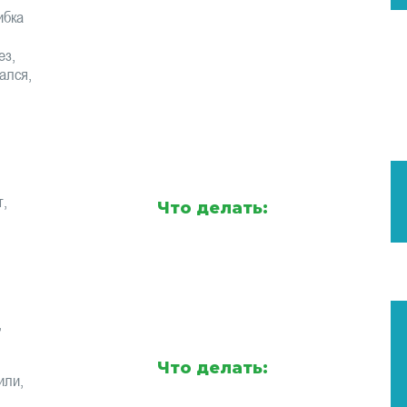
ибка
ез,
ался,
т,
Что делать:
,
Что делать:
или,