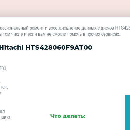
ессиональный ремонт и восстановление данных с дисков HTS42
том числе и если вам не смогли помочь в прочих сервисах.
Hitachi HTS428060F9AT00
T00,
,
тся,
е
тал
Что делать:
шивка