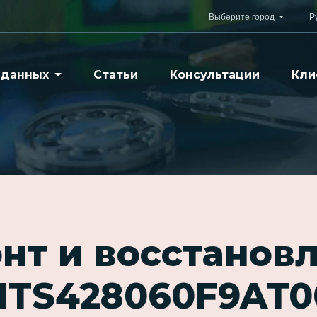
Выберите город
Р
 данных
Статьи
Консультации
Кли
нт и восстанов
HTS428060F9AT0