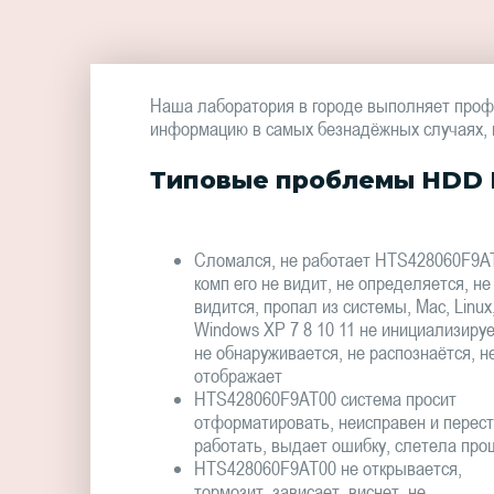
Наша лаборатория в городе выполняет проф
информацию в самых безнадёжных случаях, в 
Типовые проблемы HDD 
Сломался, не работает HTS428060F9A
комп его не видит, не определяется, не
видится, пропал из системы, Mac, Linux
Windows XP 7 8 10 11 не инициализируе
не обнаруживается, не распознаётся, н
отображает
HTS428060F9AT00 система просит
отформатировать, неисправен и перес
работать, выдает ошибку, слетела про
HTS428060F9AT00 не открывается,
тормозит, зависает, виснет, не