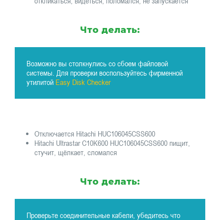
откликаться, видеться, поломался, не запускается
Что делать:
Возможно вы столкнулись со сбоем файловой
системы. Для проверки воспользуйтесь фирменной
утилитой
Easy Disk Checker
Отключается Hitachi HUC106045CSS600
Hitachi Ultrastar C10K600 HUC106045CSS600 пищит,
стучит, щёлкает, сломался
Что делать:
Проверьте соединительные кабели, убедитесь что