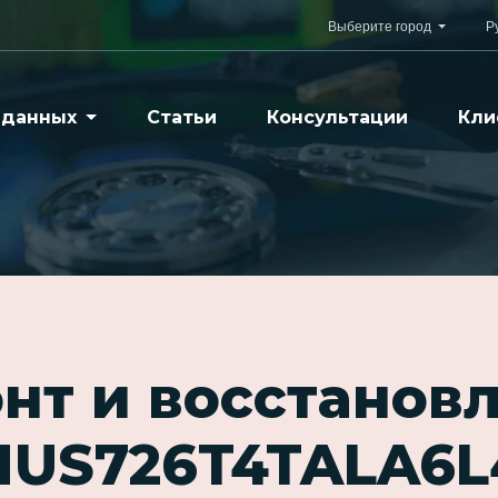
Выберите город
Р
 данных
Статьи
Консультации
Кли
нт и восстанов
HUS726T4TALA6L