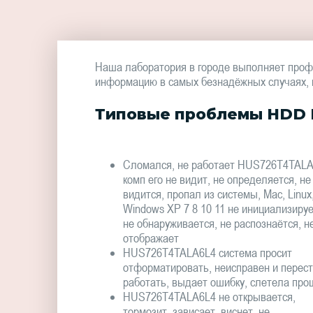
Наша лаборатория в городе выполняет проф
информацию в самых безнадёжных случаях, в 
Типовые проблемы HDD H
Сломался, не работает HUS726T4TALA
комп его не видит, не определяется, не
видится, пропал из системы, Mac, Linux
Windows XP 7 8 10 11 не инициализируе
не обнаруживается, не распознаётся, н
отображает
HUS726T4TALA6L4 система просит
отформатировать, неисправен и перес
работать, выдает ошибку, слетела про
HUS726T4TALA6L4 не открывается,
тормозит, зависает, виснет, не