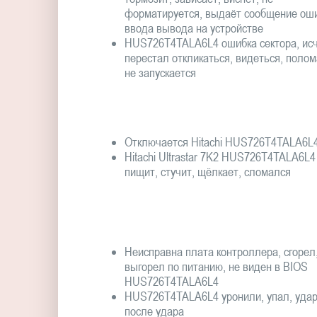
форматируется, выдаёт сообщение ош
ввода вывода на устройстве
HUS726T4TALA6L4 ошибка сектора, исч
перестал откликаться, видеться, полом
не запускается
Отключается Hitachi HUS726T4TALA6L
Hitachi Ultrastar 7K2 HUS726T4TALA6L4
пищит, стучит, щёлкает, сломался
Неисправна плата контроллера, сгорел
выгорел по питанию, не виден в BIOS
HUS726T4TALA6L4
HUS726T4TALA6L4 уронили, упал, удар
после удара