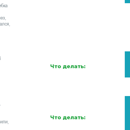
ибка
ез,
ался,
4
Что делать:
,
Что делать:
или,