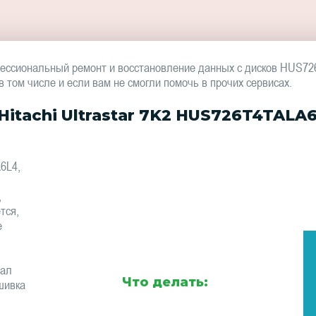
ессиональный ремонт и восстановление данных с дисков HUS7
том числе и если вам не смогли помочь в прочих сервисах.
itachi Ultrastar 7K2 HUS726T4TALA
6L4,
,
тся,
е
тал
Что делать:
шивка