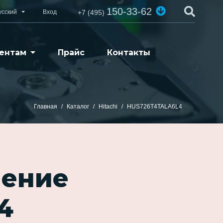
150-33-62
усский
Вход
+7 (495)
ентам
Прайс
Контакты
Главная
Каталог
Hitachi
HUS726T4TALA6L4
ление
4