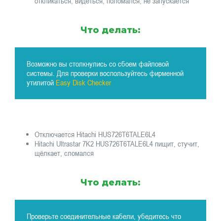
откликаться, видеться, поломался, не запускается
Что делать:
Возможно вы столкнулись со сбоем файловой
системы. Для проверки воспользуйтесь фирменной
утилитой
Easy Disk Checker
Отключается Hitachi HUS726T6TALE6L4
Hitachi Ultrastar 7K2 HUS726T6TALE6L4 пищит, стучит,
щёлкает, сломался
Что делать:
Проверьте соединительные кабели, убедитесь что