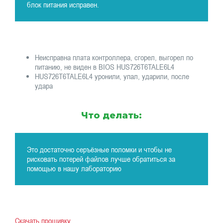
блок питания исправен.
Неисправна плата контроллера, сгорел, выгорел по
питанию, не виден в BIOS HUS726T6TALE6L4
HUS726T6TALE6L4 уронили, упал, ударили, после
удара
Что делать:
Это достаточно серъёзные поломки и чтобы не
рисковать потерей файлов лучше обратиться за
помощью в нашу лабораторию
Скачать прошивку