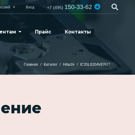
150-33-62
усский
Вход
+7 (495)
ентам
Прайс
Контакты
Главная
Каталог
Hitachi
IC35L020AVER07
ление