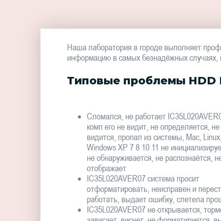
Наша лаборатория в городе выполняет проф
информацию в самых безнадёжных случаях, в 
Типовые проблемы HDD H
Сломался, не работает IC35L020AVER0
комп его не видит, не определяется, не
видится, пропал из системы, Mac, Linux
Windows XP 7 8 10 11 не инициализируе
не обнаруживается, не распознаётся, н
отображает
IC35L020AVER07 система просит
отформатировать, неисправен и перес
работать, выдает ошибку, слетела про
IC35L020AVER07 не открывается, торм
зависает, виснет, не форматируется, в