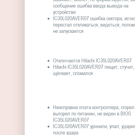
сообщение ошибка ввода вывода на
устройстве
IC35L020AVER07 ошибка сектора, исчез
перестал откликаться, видеться, полом
не запускается
Отключается Hitachi IC35L020AVER07
Hitachi IC35L020AVER07 пищит, стучит,
щёлкает, сломался
Неисправна плата контроллера, сгорел
выгорел по питанию, не виден в BIOS
IC35L020AVER07
IC35L020AVER07 уронили, упал, удари
после удара