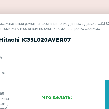
ессиональный ремонт и восстановление данных с дисков IC35L
том числе и если вам не смогли помочь в прочих сервисах.
itachi IC35L020AVER07
7,
,
тся,
е
тал
Что делать:
шивка
озит,
ыдаёт