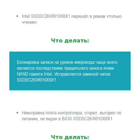
Intel SSDSC2KW010X6X1 перешёл в режим «только
чтение»
Что делать:
Блокировка записи на уровне микрокода чаще всего
является последствием предельного износа ячеек
NAND памяти Intel. Исправляется заменой чипов
SSDSC2KW010X6X1
Неисправна плата контроллера, сгорел, выгорел по
питанию, не виден в BIOS SSDSC2KW010X6X1
Что делать: