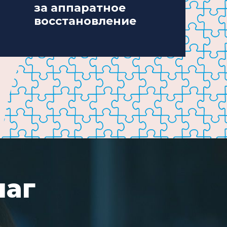
за аппаратное
восстановление
шаг