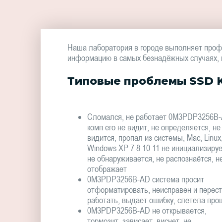
Наша лаборатория в городе выполняет проф
информацию в самых безнадёжных случаях, в 
Типовые проблемы SSD K
Сломался, не работает 0M3PDP3256B-
комп его не видит, не определяется, не
видится, пропал из системы, Mac, Linux
Windows XP 7 8 10 11 не инициализируе
не обнаруживается, не распознаётся, н
отображает
0M3PDP3256B-AD система просит
отформатировать, неисправен и перес
работать, выдает ошибку, слетела про
0M3PDP3256B-AD не открывается,
тормозит, зависает, виснет, не