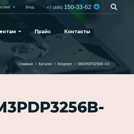
150-33-62
усский
Вход
+7 (495)
ентам
Прайс
Контакты
Главная
Каталог
Kingston
0M3PDP3256B-AD
M3PDP3256B-