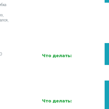
ибка
з,
ался,
AD
Что делать:
Что делать: