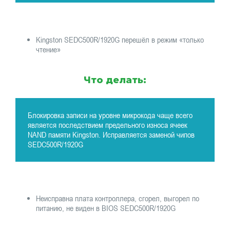
Kingston SEDC500R/1920G перешёл в режим «только
чтение»
Что делать:
Блокировка записи на уровне микрокода чаще всего
является последствием предельного износа ячеек
NAND памяти Kingston. Исправляется заменой чипов
SEDC500R/1920G
Неисправна плата контроллера, сгорел, выгорел по
питанию, не виден в BIOS SEDC500R/1920G