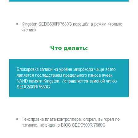
Kingston SEDC500R/7680G перешёл в режим «только
чтение»
Что делать:
Блокировка записи на уровне микрокода чаще всего
является последствием предельного износа ячеек
NAND памяти Kingston. Исправляется заменой чипов
SEDC500R/7680G
Неисправна плата контроллера, сгорел, выгорел по
питанию, не виден в BIOS SEDC500R/7680G