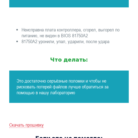
Неисправна плата контроллера, сгорел, выгорел по
питанию, не виден в BIOS 81750A2
81750A2 уронили, упал, ударили, после удара
Что делать:
Это достаточно серъёзные поломки и чтобы не
рисковать потерей файлов лучше обратиться за
помощью в нашу лабораторию
Скачать прошивку