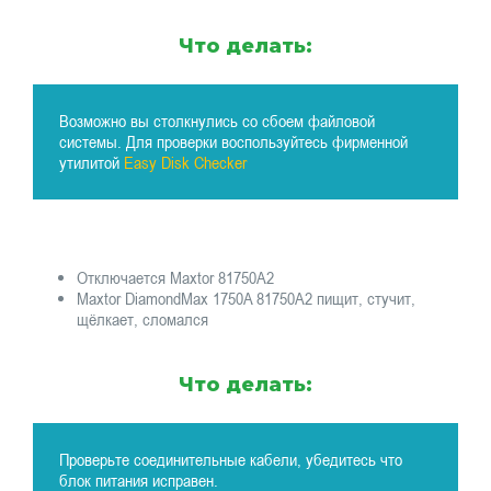
Что делать:
Возможно вы столкнулись со сбоем файловой
системы. Для проверки воспользуйтесь фирменной
утилитой
Easy Disk Checker
Отключается Maxtor 81750A2
Maxtor DiamondMax 1750A 81750A2 пищит, стучит,
щёлкает, сломался
Что делать:
Проверьте соединительные кабели, убедитесь что
блок питания исправен.