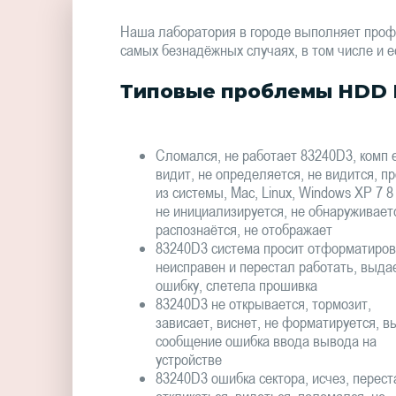
Наша лаборатория в городе выполняет проф
самых безнадёжных случаях, в том числе и е
Типовые проблемы HDD 
Сломался, не работает 83240D3, комп е
видит, не определяется, не видится, п
из системы, Mac, Linux, Windows XP 7 8
не инициализируется, не обнаруживаетс
распознаётся, не отображает
83240D3 система просит отформатиров
неисправен и перестал работать, выда
ошибку, слетела прошивка
83240D3 не открывается, тормозит,
зависает, виснет, не форматируется, в
сообщение ошибка ввода вывода на
устройстве
83240D3 ошибка сектора, исчез, перест