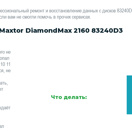
ессиональный ремонт и восстановление данных с дисков 83240
сли вам не смогли помочь в прочих сервисах.
Maxtor DiamondMax 2160 83240D3
го не
ропал
 10 11
я, не
ать,
ет
Что делать:
ыдаёт
ал