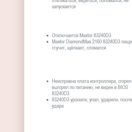
откликаться, видеться, поломался, не
запускается
Отключается Maxtor 83240D3
Maxtor DiamondMax 2160 83240D3 пищи
стучит, щёлкает, сломался
Неисправна плата контроллера, сгорел
выгорел по питанию, не виден в BIOS
83240D3
83240D3 уронили, упал, ударили, после
удара