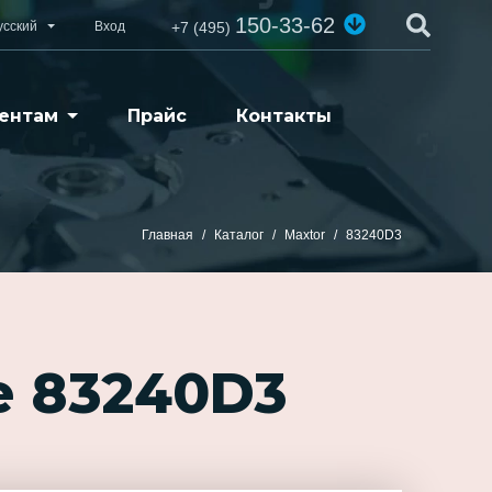
150-33-62
усский
Вход
+7 (495)
ентам
Прайс
Контакты
Главная
Каталог
Maxtor
83240D3
е 83240D3