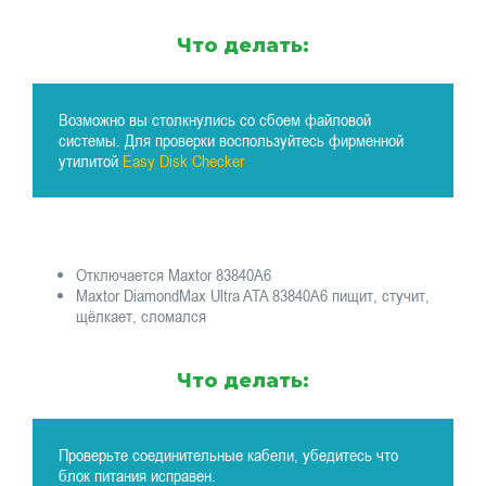
Что делать:
Возможно вы столкнулись со сбоем файловой
системы. Для проверки воспользуйтесь фирменной
утилитой
Easy Disk Checker
Отключается Maxtor 83840A6
Maxtor DiamondMax Ultra ATA 83840A6 пищит, стучит,
щёлкает, сломался
Что делать:
Проверьте соединительные кабели, убедитесь что
блок питания исправен.