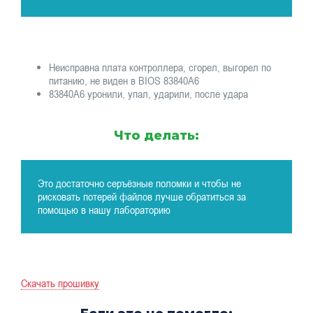
Неисправна плата контроллера, сгорел, выгорел по
питанию, не виден в BIOS 83840A6
83840A6 уронили, упал, ударили, после удара
Что делать:
Это достаточно серъёзные поломки и чтобы не
рисковать потерей файлов лучше обратиться за
помощью в нашу лабораторию
Скачать прошивку