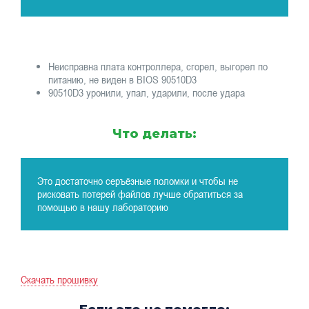
Неисправна плата контроллера, сгорел, выгорел по
питанию, не виден в BIOS 90510D3
90510D3 уронили, упал, ударили, после удара
Что делать:
Это достаточно серъёзные поломки и чтобы не
рисковать потерей файлов лучше обратиться за
помощью в нашу лабораторию
Скачать прошивку