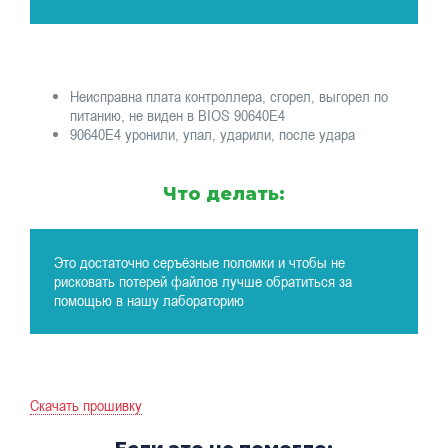
Неисправна плата контроллера, сгорел, выгорел по
питанию, не виден в BIOS 90640E4
90640E4 уронили, упал, ударили, после удара
Что делать:
Это достаточно серъёзные поломки и чтобы не
рисковать потерей файлов лучше обратиться за
помощью в нашу лабораторию
Скачать прошивку