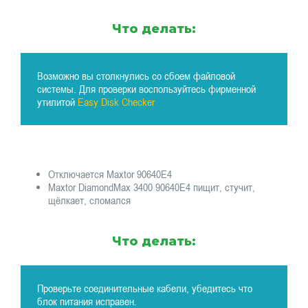
Что делать:
Возможно вы столкнулись со сбоем файловой
системы. Для проверки воспользуйтесь фирменной
утилитой
Easy Disk Checker
Отключается Maxtor 90640E4
Maxtor DiamondMax 3400 90640E4 пищит, стучит,
щёлкает, сломался
Что делать:
Проверьте соединительные кабели, убедитесь что
блок питания исправен.