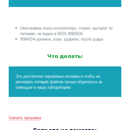
Неисправна плата контроллера, сгорел, выгорел по
питанию, не виден в BIOS 90845D4
90845D4 уронили, упал, ударили, после удара
Что делать:
Это достаточно серъёзные поломки и чтобы не
рисковать потерей файлов лучше обратиться за
помощью в нашу лабораторию
Скачать прошивку