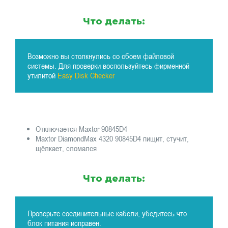
Что делать:
Возможно вы столкнулись со сбоем файловой
системы. Для проверки воспользуйтесь фирменной
утилитой
Easy Disk Checker
Отключается Maxtor 90845D4
Maxtor DiamondMax 4320 90845D4 пищит, стучит,
щёлкает, сломался
Что делать:
Проверьте соединительные кабели, убедитесь что
блок питания исправен.