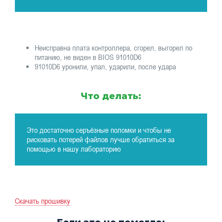
Неисправна плата контроллера, сгорел, выгорел по
питанию, не виден в BIOS 91010D6
91010D6 уронили, упал, ударили, после удара
Что делать:
Это достаточно серъёзные поломки и чтобы не
рисковать потерей файлов лучше обратиться за
помощью в нашу лабораторию
Скачать прошивку