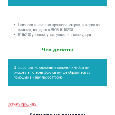
Неисправна плата контроллера, сгорел, выгорел по
питанию, не виден в BIOS 91152D8
91152D8 уронили, упал, ударили, после удара
Что делать:
Это достаточно серъёзные поломки и чтобы не
рисковать потерей файлов лучше обратиться за
помощью в нашу лабораторию
Скачать прошивку