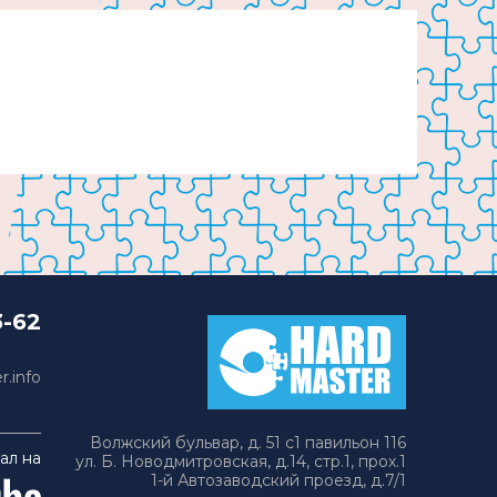
3-62
.info
Волжский бульвар, д. 51 с1 павильон 116
ал на
ул. Б. Новодмитровская, д.14, стр.1, прох.1
1-й Автозаводский проезд, д.7/1