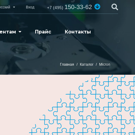
150-33-62
усский
Вход
+7 (495)
ентам
Прайс
Контакты
Главная
Каталог
Micron