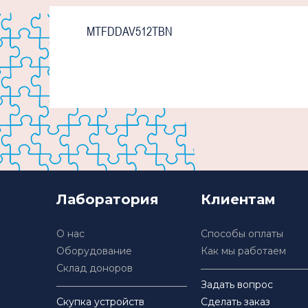
MTFDDAV512TBN
Лаборатория
Клиентам
О нас
Способы оплаты
Оборудование
Как мы работаем
Склад доноров
Задать вопрос
Скупка устройств
Сделать заказ