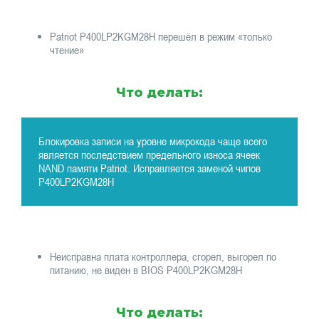
Patriot P400LP2KGM28H перешёл в режим «только
чтение»
Что делать:
Блокировка записи на уровне микрокода чаще всего
является последствием предельного износа ячеек
NAND памяти Patriot. Исправляется заменой чипов
P400LP2KGM28H
Неисправна плата контроллера, сгорел, выгорел по
питанию, не виден в BIOS P400LP2KGM28H
Что делать: