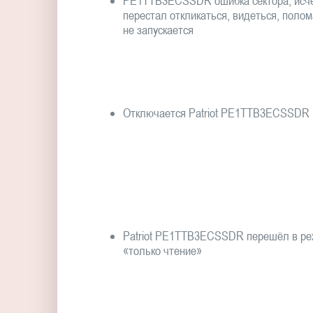
PE1TTB3ECSSDR ошибка сектора, исче
перестал откликаться, видеться, полом
не запускается
Отключается Patriot PE1TTB3ECSSDR
Patriot PE1TTB3ECSSDR перешёл в р
«только чтение»