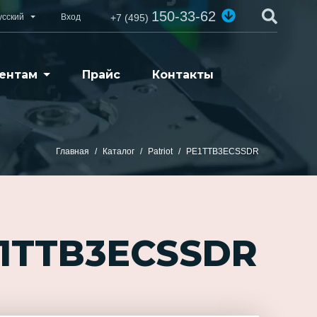
150-33-62
усский
Вход
+7 (495)
ентам
Прайс
Контакты
Главная
Каталог
Patriot
PE1TTB3ECSSDR
E1TTB3ECSSDR