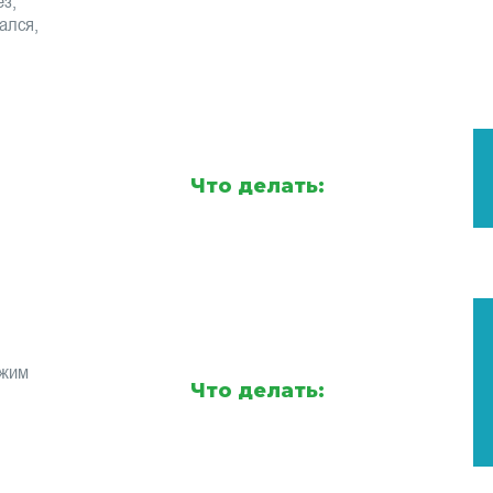
з,
ался,
Что делать:
ежим
Что делать: