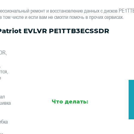
фессиональный ремонт и восстановление данных с дисков PE1
том числе и если вам не смогли помочь в прочих сервисах.
atriot EVLVR PE1TTB3ECSSDR
DR,
,
тся,
е
тал
Что делать:
шивка
ибка