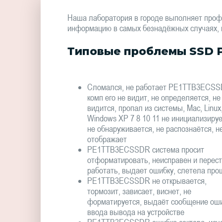
Наша лаборатория в городе выполняет про
информацию в самых безнадёжных случаях, в 
Типовые проблемы SSD P
Сломался, не работает PE1TTB3ECSS
комп его не видит, не определяется, не
видится, пропал из системы, Mac, Linux
Windows XP 7 8 10 11 не инициализируе
не обнаруживается, не распознаётся, н
отображает
PE1TTB3ECSSDR система просит
отформатировать, неисправен и перес
работать, выдает ошибку, слетела про
PE1TTB3ECSSDR не открывается,
тормозит, зависает, виснет, не
форматируется, выдаёт сообщение ош
ввода вывода на устройстве