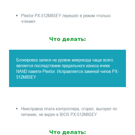
Plextor PX-512M8SEY перешёл в режим «только
чтение»
Что делать:
Блокировка записи на уровне микрокода чаще всего
является последствием предельного износа ячеек
NAND памяти Plextor. Исправляется заменой чипов PX-
512M8SEY
Неисправна плата контроллера, сгорел, выгорел по
питанию, не виден в BIOS PX-512M8SEY
Что делать: