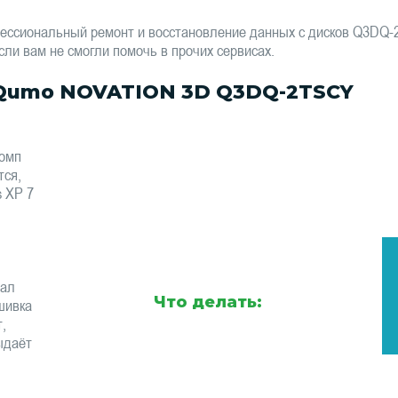
ессиональный ремонт и восстановление данных с дисков Q3DQ
сли вам не смогли помочь в прочих сервисах.
Qumo NOVATION 3D Q3DQ-2TSCY
комп
тся,
s XP 7
тал
Что делать:
шивка
,
ыдаёт