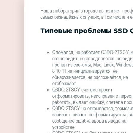
Наша лаборатория в городе выполняет проф
самых безнадёжных случаях, в том числе и е
Типовые проблемы SSD 
Сломался, не работает Q3DQ-2TSCY, 
его не видит, не определяется, не види
пропал из системы, Mac, Linux, Window
8 10 11 не инициализируется, не
обнаруживается, не распознаётся, не
отображает
Q3DQ-2TSCY система просит
отформатировать, неисправен и перес
работать, выдает ошибку, слетела про
Q3DQ-2TSCY не открывается, тормозит
зависает, виснет, не форматируется, в
сообщение ошибка ввода вывода на
устройстве