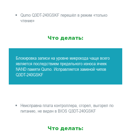
Qumo Q3DT-240GSKF перешёл в режим «только
чтение»
Что делать:
Блокировка записи на уровне микрокода чаще всего
является последствием предельного износа ячеек
NAND памяти Qumo. Исправляется заменой чипов
Q3DT-240GSKF
Неисправна плата контроллера, сгорел, выгорел по
питанию, не виден в BIOS Q3DT-240GSKF
Что делать: